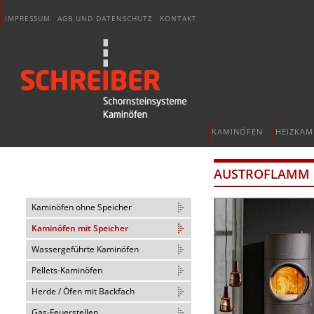
IMPRESSUM
AGB UND DATENSCHUTZ
KONTAKT
KAMINÖFEN
HEIZKAM
AUSTROFLAMM 
Kaminöfen ohne Speicher
Kaminöfen mit Speicher
Wassergeführte Kaminöfen
Pellets-Kaminöfen
Herde / Öfen mit Backfach
Gas-Feuerstellen