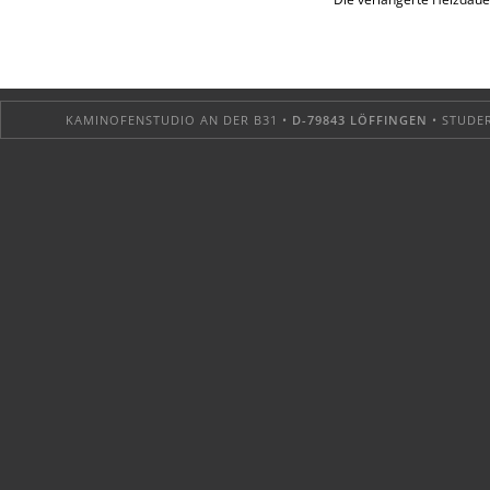
KAMINOFENSTUDIO AN DER B31 •
D-79843 LÖFFINGEN
• STUDER