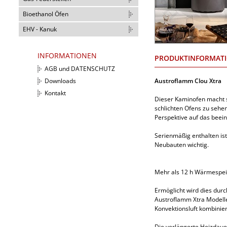
Bioethanol Öfen
EHV - Kanuk
INFORMATIONEN
PRODUKTINFORMAT
AGB und DATENSCHUTZ
Austroflamm Clou Xtra
Downloads
Kontakt
Dieser Kaminofen macht s
schlichten Ofens zu sehen
Perspektive auf das beei
Serienmäßig enthalten ist
Neubauten wichtig.
Mehr als 12 h Wärmespeic
Ermöglicht wird dies dur
Austroflamm Xtra Modelle
Konvektionsluft kombinie
Die verlängerte Heizdauer