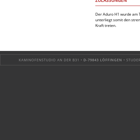
ZULASSUNGEN
Der Aduro H1 wurde am Te
unterliegt somit den stre
Kraft treten.
KAMINOFENSTUDIO AN DER B31 •
D-79843 LÖFFINGEN
• STUDER