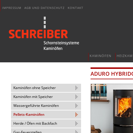
IMPRESSUM
AGB UND DATENSCHUTZ
KONTAKT
KAMINÖFEN
HEIZKAM
ADURO HYBRID
Kaminöfen ohne Speicher
Kaminöfen mit Speicher
Wassergeführte Kaminöfen
Pellets-Kaminöfen
Herde / Öfen mit Backfach
Gas-Feuerstellen