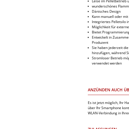
Leise im Pelletbetrieb 
wunderschönes Flamm
Dänisches Design
Kann manuell oder mi
Integriertes Pelletsilo
Möglichkeit für externe
Bietet Programmierun
Entwickelt in Zusammen
Produzent
Sie haben jederzeit die
hinzufügen, während S
Stromloser Betrieb mög
verwendet werden
ANZÜNDEN AUCH Ü
Es ist jetzt möglich, Ihr
über Ihr Smartphone kontr
WLAN-Verbindung in Ihrem