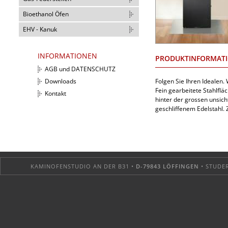
Bioethanol Öfen
EHV - Kanuk
INFORMATIONEN
PRODUKTINFORMAT
AGB und DATENSCHUTZ
Folgen Sie Ihren Idealen.
Downloads
Fein gearbeitete Stahlflä
Kontakt
hinter der grossen unsich
geschliffenem Edelstahl.
KAMINOFENSTUDIO AN DER B31 •
D-79843 LÖFFINGEN
• STUDER