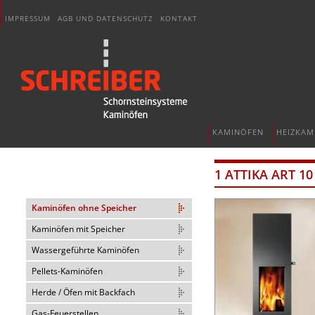
IMPRESSUM
AGB UND DATENSCHUTZ
KONTAKT
KAMINÖFEN
HEIZKAM
1 ATTIKA ART 10
Kaminöfen ohne Speicher
Kaminöfen mit Speicher
Wassergeführte Kaminöfen
Pellets-Kaminöfen
Herde / Öfen mit Backfach
Gas-Feuerstellen