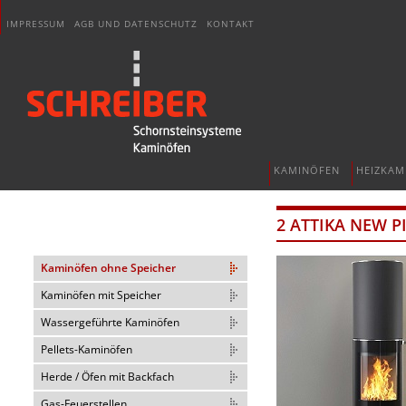
IMPRESSUM
AGB UND DATENSCHUTZ
KONTAKT
KAMINÖFEN
HEIZKAM
2 ATTIKA NEW P
Kaminöfen ohne Speicher
Kaminöfen mit Speicher
Wassergeführte Kaminöfen
Pellets-Kaminöfen
Herde / Öfen mit Backfach
Gas-Feuerstellen