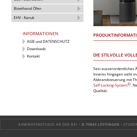
Bioethanol Öfen
EHV - Kanuk
INFORMATIONEN
PRODUKTINFORMAT
AGB und DATENSCHUTZ
Downloads
DIE STILVOLLE VOL
Kontakt
Sein ausserordentliches Ä
Inneres hingegen sieht m
Abbrandsteuerung mit The
©
Self-Locking-System
. N
Qualität.
KAMINOFENSTUDIO AN DER B31 •
D-79843 LÖFFINGEN
• STUDER