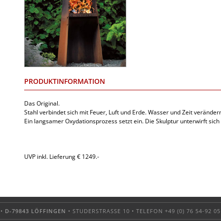
PRODUKTINFORMATION
Das Original.
Stahl verbindet sich mit Feuer, Luft und Erde. Wasser und Zeit verände
Ein lang­samer Oxydationsprozess setzt ein. Die Skulptur unterwirft sich
UVP inkl. Lieferung € 1249.-
 •
D-79843 LÖFFINGEN
• STUDERSTRASSE 10 • TELEFON +49 (0) 76 54-92 05