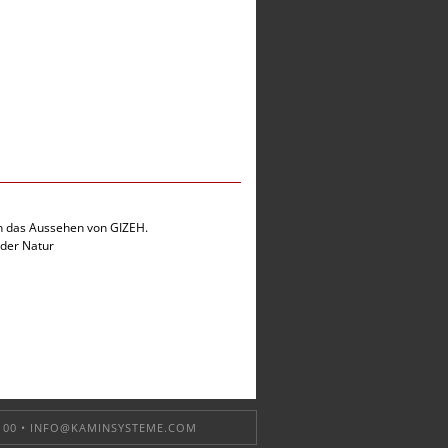
rn das Aussehen von GIZEH.
 der Natur
 00 •
INFO@KAMINSYSTEME.COM