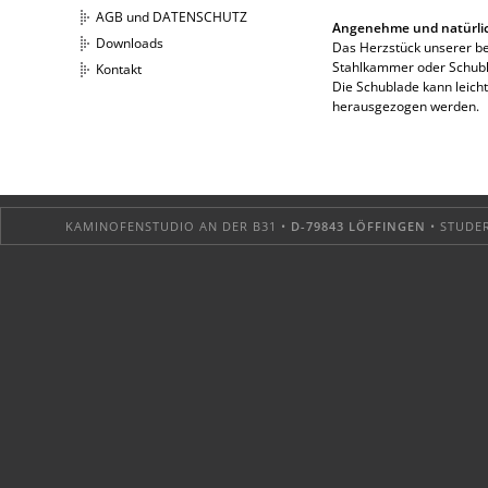
AGB und DATENSCHUTZ
Angenehme und natürlic
Downloads
Das Herzstück unserer beh
Stahlkammer oder Schubl
Kontakt
Die Schublade kann leich
herausgezogen werden.
KAMINOFENSTUDIO AN DER B31 •
D-79843 LÖFFINGEN
• STUDER