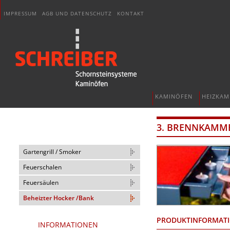
IMPRESSUM
AGB UND DATENSCHUTZ
KONTAKT
KAMINÖFEN
HEIZKAM
3. BRENNKAMME
Gartengrill / Smoker
Feuerschalen
Feuersäulen
Beheizter Hocker /Bank
PRODUKTINFORMAT
INFORMATIONEN