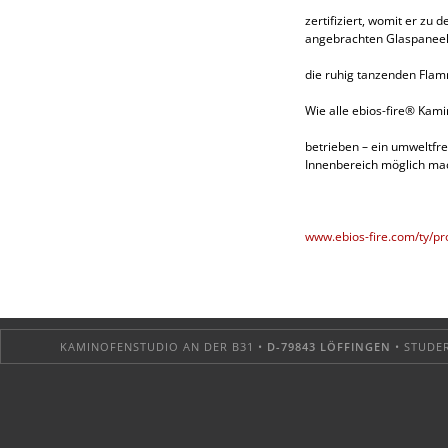
zertifiziert, womit er zu
angebrachten Glaspaneele
die ruhig tanzenden Flam
​Wie alle ebios-fire® Kam
betrieben – ein umweltfr
Innenbereich möglich ma
www.ebios-fire.com/ty/pr
KAMINOFENSTUDIO AN DER B31 •
D-79843 LÖFFINGEN
• STUDER