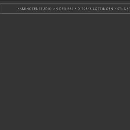
KAMINOFENSTUDIO AN DER B31 •
D-79843 LÖFFINGEN
• STUDER