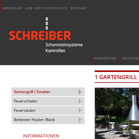
IMPRESSUM
AGB UND DATENSCHUTZ
KONTAKT
KAMINÖFEN
HEIZKAM
1 GARTENGRILL
Gartengrill / Smoker
Feuerschalen
Feuersäulen
Beheizter Hocker /Bank
INFORMATIONEN