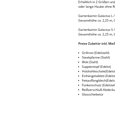
Erhältlich in 2 Größen u
oder lange Haube ohne R
Gartenkamin Galactus L 
Gesamthöhe ca. 2,25 m, 
Gartenkamin Galactus S 
Gesamthöhe ca. 2,25 m, 
Preise Zubehör inkl. MwS
Grillrost (Edelstahl)
Steakpfanne (Stahl
Wok (Stahl) 1
Supptentopf (Edelst
Holzkohleschale(Edel
Einhängetablett (Edel
Fettauffangblech(Edel
Funkenschutz (Edelsta
Reißverschluß-Abdeck
Glasschiebetür 