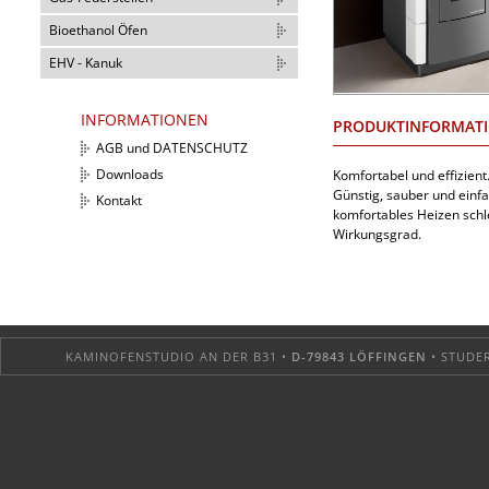
Bioethanol Öfen
EHV - Kanuk
INFORMATIONEN
PRODUKTINFORMAT
AGB und DATENSCHUTZ
Downloads
Komfortabel und effizient
Günstig, sauber und einfa
Kontakt
komfortables Heizen schl
Wirkungsgrad.
KAMINOFENSTUDIO AN DER B31 •
D-79843 LÖFFINGEN
• STUDER