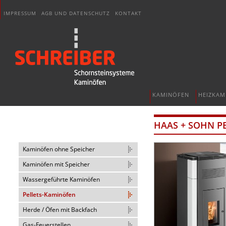
IMPRESSUM
AGB UND DATENSCHUTZ
KONTAKT
KAMINÖFEN
HEIZKAM
HAAS + SOHN P
Kaminöfen ohne Speicher
Kaminöfen mit Speicher
Wassergeführte Kaminöfen
Pellets-Kaminöfen
Herde / Öfen mit Backfach
Gas-Feuerstellen