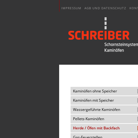
IMPRESSUM
AGB UND DATENSCHUTZ
KON
Kaminöfen ohne Speicher
Kaminöfen mit Speicher
Wassergeführte Kaminöfen
Pellets-Kaminöfen
Herde / Öfen mit Backfach
Gas-Feuerstellen