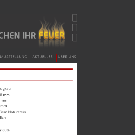
NAUSSTELLUNG
AKTUELLES
ÜBER UNS
s grau
88 mm
0 mm
7 mm
ißem Naturstein
lich
er 80%