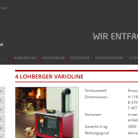
TAKT
KAMINÖFEN
HEIZKAMINE
OUTDOOR
SCHORNSTEINE
OFE
4 LOHBERGER VARIOLINE
Farbauswahl
Korpu
Dimensionen
H 11
B 57
T 49
Varianten
in we
erhält
Gewicht in kg
3000
Wirkungsgrad
klein