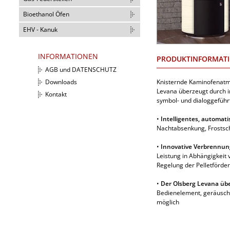
Bioethanol Öfen
EHV - Kanuk
INFORMATIONEN
PRODUKTINFORMAT
AGB und DATENSCHUTZ
Knisternde Kaminofenatm
Downloads
Levana überzeugt durch i
Kontakt
symbol- und dialoggeführ
•
Intelligentes, automat
Nachtabsenkung, Frostsc
•
Innovative Verbrennun
Leistung in Abhängigkeit
Regelung der Pelletförder
•
Der Olsberg Levana übe
Bedienelement, geräusch
möglich