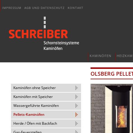
IMPRESSUM
AGB UND DATENSCHUTZ
KONTAKT
KAMINÖFEN
HEIZKAM
OLSBERG PELLE
Kaminöfen ohne Speicher
Kaminöfen mit Speicher
Wassergeführte Kaminöfen
Pellets-Kaminöfen
Herde / Öfen mit Backfach
Gas-Feuerstellen