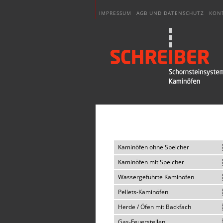
IMPRESSUM
AGB UND DATENSCHUTZ
KON
Kaminöfen ohne Speicher
Kaminöfen mit Speicher
Wassergeführte Kaminöfen
Pellets-Kaminöfen
Herde / Öfen mit Backfach
Gas-Feuerstellen