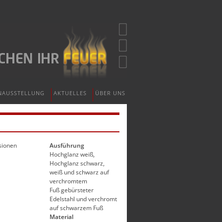
NAUSSTELLUNG
AKTUELLES
ÜBER UNS
sionen
Ausführung
​Hochglanz weiß,
Hochglanz schwarz,
weiß und schwarz auf
verchromtem
Fuß gebürsteter
Edelstahl und verchromt
auf schwarzem Fuß
Material