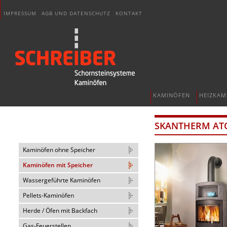
IMPRESSUM
AGB UND DATENSCHUTZ
KONTAKT
KAMINÖFEN
HEIZKAM
SKANTHERM ATO
Kaminöfen ohne Speicher
Kaminöfen mit Speicher
Wassergeführte Kaminöfen
Pellets-Kaminöfen
Herde / Öfen mit Backfach
Gas-Feuerstellen