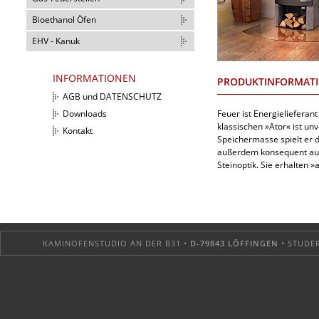
Bioethanol Öfen
EHV - Kanuk
INFORMATIONEN
PRODUKTINFORMAT
AGB und DATENSCHUTZ
Feuer ist Energielieferan
Downloads
klassischen »Ator« ist unv
Kontakt
Speichermasse spielt er d
außerdem konsequent auf 
Steinoptik. Sie erhalten 
KAMINOFENSTUDIO AN DER B31 •
D-79843 LÖFFINGEN
• STUDER