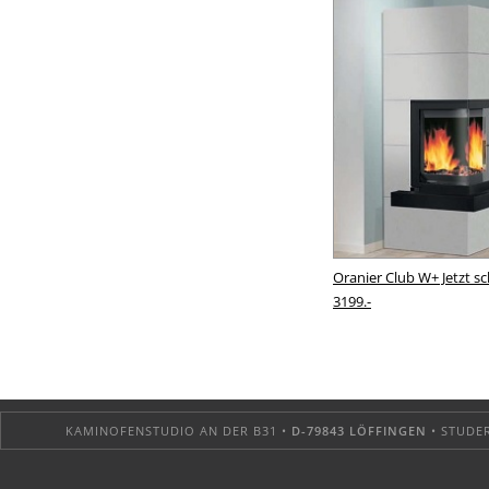
Oranier Club W+ Jetzt s
3199.-
KAMINOFENSTUDIO AN DER B31 •
D-79843 LÖFFINGEN
• STUDER