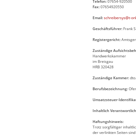
Telefon:
07654-920500
Fax:
07654920550
Email:
schreibersys@t-onl
Geschäftsführer:
Frank S
Registergericht:
Amtsgeri
Zuständige Aufsichtsbeh
Handwerkskammer
im Breisgau
HRB 320428
Zuständige Kammer:
dto
Berufsbezeichnung:
Ofen
Umsatzsteuer-Identifik
Inhaltlich Verantwortli
Haftungshinweis:
Trotz sorgfältiger inhaltl
der verlinkten Seiten sind