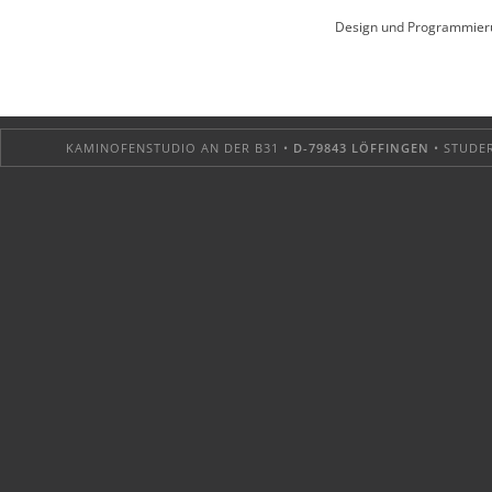
Design und Programmier
KAMINOFENSTUDIO AN DER B31 •
D-79843 LÖFFINGEN
• STUDER