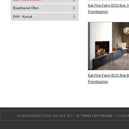
Kal-Fire-Fairo ECO-line 1
Bioethanol Öfen
Frontkamin
EHV - Kanuk
Kal-Fire-Fairo-ECO-line 8
Frontkamin
KAMINOFENSTUDIO AN DER B31 •
D-79843 LÖFFINGEN
• STUDER