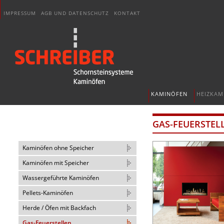
IMPRESSUM
AGB UND DATENSCHUTZ
KONTAKT
KAMINÖFEN
HEIZKAM
GAS-FEUERSTEL
Kaminöfen ohne Speicher
Kaminöfen mit Speicher
Wassergeführte Kaminöfen
Pellets-Kaminöfen
Herde / Öfen mit Backfach
Gas-Feuerstellen