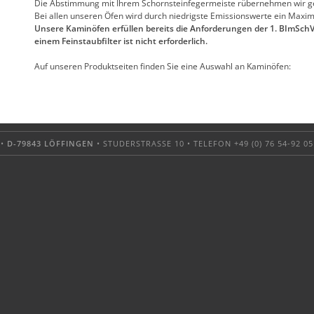
Die Abstimmung mit Ihrem Schornsteinfegermeiste rübernehmen wir ge
Bei allen unseren Öfen wird durch niedrigste Emissionswerte ein Maxim
Unsere Kaminöfen erfüllen bereits die Anforderungen der 1. BImSchV
einem Feinstaubfilter ist nicht erforderlich.
Auf unseren Produktseiten finden Sie eine Auswahl an Kaminöfen:
 •
D-79843 LÖFFINGEN
• STUDERSTRASSE 10 • TELEFON +49 (0) 76 54-92 05