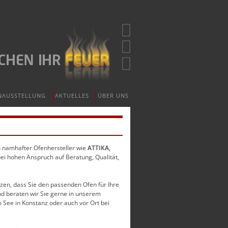
NAUSSTELLUNG
AKTUELLES
ÜBER UNS
en namhafter Ofenhersteller wie
ATTIKA,
bei hohen Anspruch auf Beratung, Qualität,
zen, dass Sie den passenden Ofen für Ihre
nd beraten wir Sie gerne in unserem
 See in Konstanz oder auch vor Ort bei