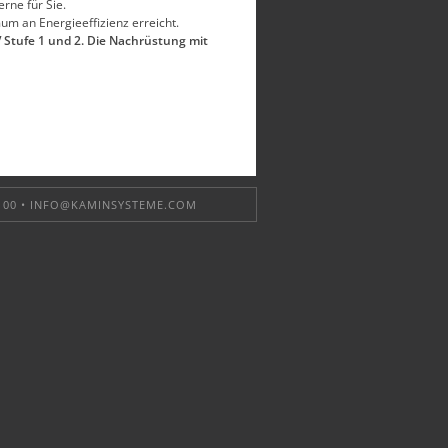
rne für Sie.
um an Energieeffizienz erreicht.
 Stufe 1 und 2.
Die Nachrüstung mit
 00 •
INFO@KAMINSYSTEME.COM