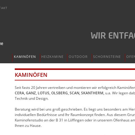
TAKT
KAMINÖFEN
HEIZKAMINE
OUTDOOR
SCHORNSTEINE
OFE
KAMINÖFEN
Seit fasts 20 Jahren vertreiben und montieren wir erfolgreich Kaminöf
CERA, GANZ, LOTUS, OLSBERG, SCAN, SKANTHERM,
u.a. Wir legen da
Technik und Design.
Beratung wird bei uns groß geschrieben. Es liegt uns besonders am Her
individuellen Bedürfnisse und Ihr Raumkonzept finden. Aus diesem Gru
Kaminofenstudio an der B 31 in Löffingen oder in unserem Ofenhaus am
Ihnen zu Hause.