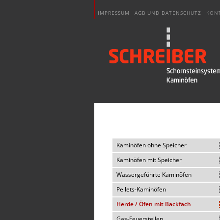
IMPRESSUM
AGB UND DATENSCHUTZ
KON
Kaminöfen ohne Speicher
Kaminöfen mit Speicher
Wassergeführte Kaminöfen
Pellets-Kaminöfen
Herde / Öfen mit Backfach
Gas-Feuerstellen