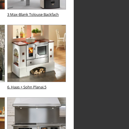
3 Max-Blank Tolouse Backfach
6. Haas + Sohn Planai.5