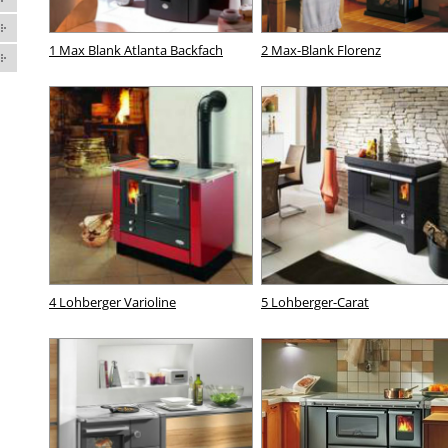
1 Max Blank Atlanta Backfach
2 Max-Blank Florenz
4 Lohberger Varioline
5 Lohberger-Carat