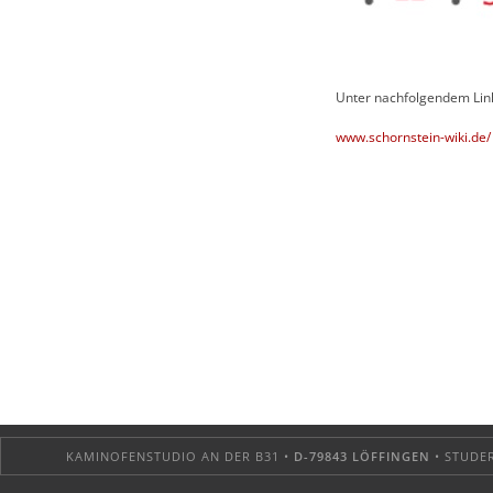
Unter nachfolgendem Link
www.schornstein-wiki.de/
KAMINOFENSTUDIO AN DER B31 •
D-79843 LÖFFINGEN
• STUDER