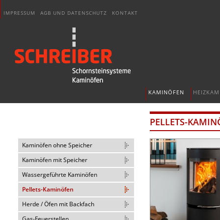
IMPRESSUM
AGB UND DATENSCHUTZ
KONTAKT
KAMINÖFEN
HEIZKAM
PELLETS-KAMIN
Kaminöfen ohne Speicher
Kaminöfen mit Speicher
Wassergeführte Kaminöfen
Pellets-Kaminöfen
Herde / Öfen mit Backfach
Gas-Feuerstellen