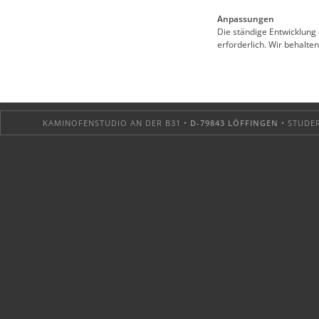
Anpassungen
Die ständige Entwicklung
erforderlich. Wir behalt
KAMINOFENSTUDIO AN DER B31 •
D-79843 LÖFFINGEN
• STUDER