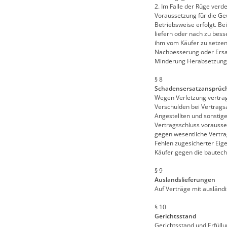
2. Im Falle der Rüge verd
Voraussetzung für die G
Betriebsweise erfolgt. Be
liefern oder nach zu bess
ihm vom Käufer zu setzen
Nachbesserung oder Ersat
Minderung Herabsetzung 
§ 8
Schadensersatzansprüc
Wegen Verletzung vertrag
Verschulden bei Vertragsa
Angestellten und sonstige
Vertragsschluss vorausse
gegen wesentliche Vertra
Fehlen zugesicherter Eige
Käufer gegen die bautechn
§ 9
Auslandslieferungen
Auf Verträge mit ausländ
§ 10
Gerichtsstand
Gerichtsstand und Erfüllun