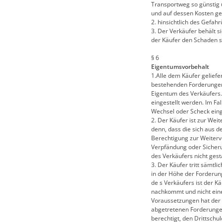
Transportweg so günstig 
und auf dessen Kosten ge
2. hinsichtlich des Gefah
3. Der Verkäufer behält s
der Käufer den Schaden so
§ 6
Eigentumsvorbehalt
1.Alle dem Käufer geliefe
bestehenden Forderungen
Eigentum des Verkäufers. 
eingestellt werden. Im Fa
Wechsel oder Scheck einge
2. Der Käufer ist zur We
denn, dass die sich aus d
Berechtigung zur Weiterv
Verpfändung oder Sicher
des Verkäufers nicht gesta
3. Der Käufer tritt sämt
in der Höhe der Forderun
de s Verkäufers ist der K
nachkommt und nicht eine
Voraussetzungen hat der 
abgetretenen Forderungen
berechtigt, den Drittsch