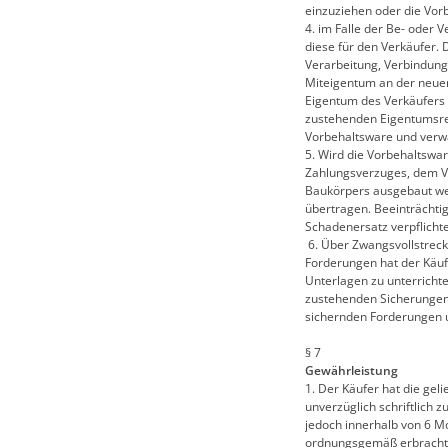
einzuziehen oder die Vo
4. im Falle der Be- oder
diese für den Verkäufer. D
Verarbeitung, Verbindung
Miteigentum an der neuen
Eigentum des Verkäufers 
zustehenden Eigentumsre
Vorbehaltsware und verwah
5. Wird die Vorbehaltswar
Zahlungsverzuges, dem V
Baukörpers ausgebaut we
übertragen. Beeinträchtig
Schadenersatz verpflicht
6. Über Zwangsvollstreck
Forderungen hat der Käuf
Unterlagen zu unterricht
zustehenden Sicherungen 
sichernden Forderungen 
§ 7
Gewährleistung
1. Der Käufer hat die gel
unverzüglich schriftlich 
jedoch innerhalb von 6 Mon
ordnungsgemäß erbracht.