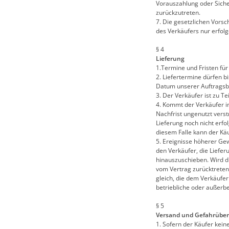
Vorauszahlung oder Siche
zurückzutreten.
7. Die gesetzlichen Vorsc
des Verkäufers nur erfolg
§ 4
Lieferung
1.Termine und Fristen für 
2. Liefertermine dürfen b
Datum unserer Auftragsb
3. Der Verkäufer ist zu T
4. Kommt der Verkäufer i
Nachfrist ungenutzt verst
Lieferung noch nicht erfolg
diesem Falle kann der Kä
5. Ereignisse höherer Gew
den Verkäufer, die Liefe
hinauszuschieben. Wird d
vom Vertrag zurücktreten.
gleich, die dem Verkäufer
betriebliche oder außerb
§ 5
Versand und Gefahrübe
1. Sofern der Käufer kein