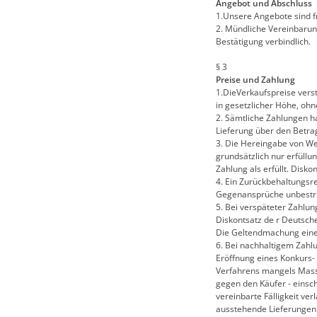
Angebot und Abschluss
1.Unsere Angebote sind fr
2. Mündliche Vereinbarun
Bestätigung verbindlich.
§ 3
Preise und Zahlung
1.DieVerkaufspreise verst
in gesetzlicher Höhe, oh
2. Sämtliche Zahlungen h
Lieferung über den Betra
3. Die Hereingabe von W
grundsätzlich nur erfüllu
Zahlung als erfüllt. Dis
4. Ein Zurückbehaltungsr
Gegenansprüche unbestritt
5. Bei verspäteter Zahlun
Diskontsatz de r Deutsch
Die Geltendmachung eine
6. Bei nachhaltigem Zahl
Eröffnung eines Konkurs-
Verfahrens mangels Masse
gegen den Käufer - einsc
vereinbarte Fälligkeit ve
ausstehende Lieferungen 