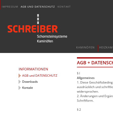
IMPRESSUM
AGB UND DATENSCHUTZ
KONTAKT
KAMINÖFEN
HEIZKAM
AGB + DATENSC
INFORMATIONEN
§ l
AGB und DATENSCHUTZ
Allgemeines
Downloads
1. Diese Geschäftsbedingu
ausdrücklich und schrift
Kontakt
widersprochen.
2. Änderungen und Ergän
Schriftform.
§ 2