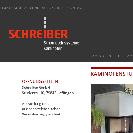
IMPRESSUM
AGB UND DATENSCHUTZ
KONTAKT
KAMINÖFEN
HEIZKAM
KAMINOFENSTUD
ÖFFNUNGSZEITEN
Schreiber GmbH
Studerstr. 10, 79843 Löffingen
Ausstellung derzeit
nur nach
telefonischer
Vereinbarung
geöffnet.