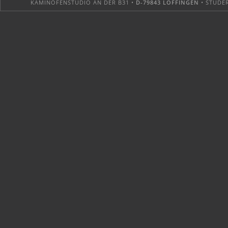
KAMINOFENSTUDIO AN DER B31 •
D-79843 LÖFFINGEN
• STUDER