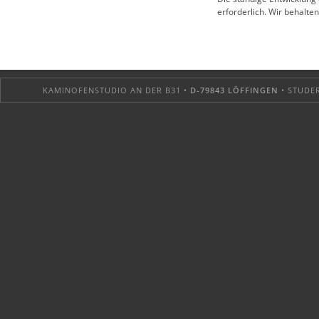
erforderlich. Wir behalt
KAMINOFENSTUDIO AN DER B31 •
D-79843 LÖFFINGEN
• STUDER