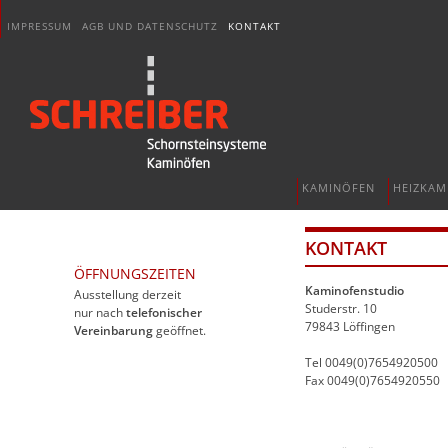
IMPRESSUM
AGB UND DATENSCHUTZ
KONTAKT
KAMINÖFEN
HEIZKAM
KONTAKT
ÖFFNUNGSZEITEN
Kaminofenstudio
Ausstellung derzeit
Studerstr. 10
nur nach
telefonischer
79843 Löffingen
Vereinbarung
geöffnet.
Tel 0049(0)7654920500
Fax 0049(0)7654920550