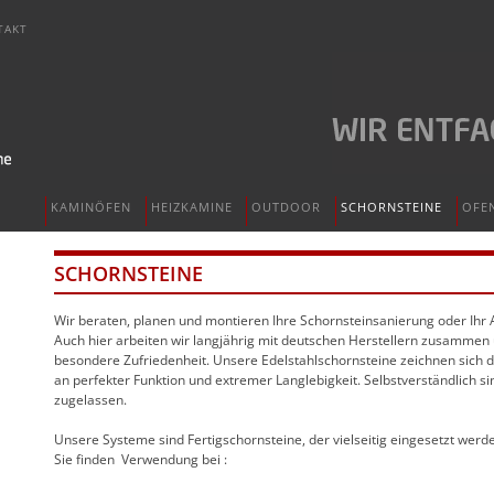
TAKT
KAMINÖFEN
HEIZKAMINE
OUTDOOR
SCHORNSTEINE
OFE
SCHORNSTEINE
Wir beraten, planen und montieren Ihre Schornsteinsanierung oder Ihr
Auch hier arbeiten wir langjährig mit deutschen Herstellern zusammen
besondere Zufriedenheit. Unsere Edelstahlschornsteine zeichnen sich du
an perfekter Funktion und extremer Langlebigkeit. Selbstverständlich si
zugelassen.
Unsere Systeme sind Fertigschornsteine, der vielseitig eingesetzt werd
Sie finden
Verwendung bei :