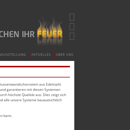
NAUSSTELLUNG
AKTUELLES
ÜBER UNS
 Aussenwandschornstein aus Edelstahl.
 und garantieren mit diesen Systemen
rch höchste Qualität aus. Dies zeigt sich
nd alle unsere Systeme bauautsichtlich
en kann.