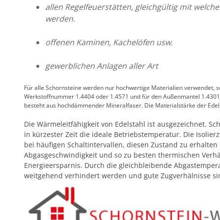
allen Regelfeuerstätten, gleichgültig mit welch
werden.
offenen Kaminen, Kachelöfen usw.
gewerblichen Anlagen aller Art
Für alle Schornsteine werden nur hochwertige Materialien verwendet, so
Werkstoffnummer 1.4404 oder 1.4571 und für den Außenmantel 1.430
besteht aus hochdämmender Mineralfaser. Die Materialstärke der Edels
Die Wärmeleitfähigkeit von Edelstahl ist ausgezeichnet. Sc
in kürzester Zeit die ideale Betriebstemperatur. Die Isolie
bei häufigen Schaltintervallen, diesen Zustand zu erhalten
Abgasgeschwindigkeit und so zu besten thermischen Verhäl
Energieersparnis. Durch die gleichbleibende Abgastempera
weitgehend verhindert werden und gute Zugverhälnisse sin