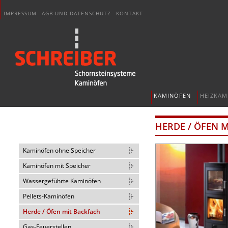
IMPRESSUM
AGB UND DATENSCHUTZ
KONTAKT
KAMINÖFEN
HEIZKAM
HERDE / ÖFEN 
Kaminöfen ohne Speicher
Kaminöfen mit Speicher
Wassergeführte Kaminöfen
Pellets-Kaminöfen
Herde / Öfen mit Backfach
Gas-Feuerstellen