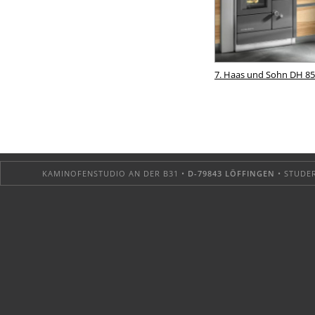
7. Haas und Sohn DH 85
KAMINOFENSTUDIO AN DER B31 •
D-79843 LÖFFINGEN
• STUDER