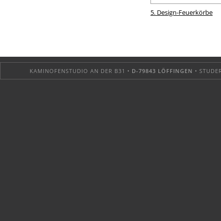
5. Design-Feuerkörbe
KAMINOFENSTUDIO AN DER B31 •
D-79843 LÖFFINGEN
• STUDER