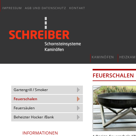
IMPRESSUM
AGB UND DATENSCHUTZ
KONTAKT
KAMINÖFEN
HEIZKAM
FEUERSCHALEN
Gartengrill / Smoker
Feuerschalen
Feuersäulen
Beheizter Hocker /Bank
INFORMATIONEN