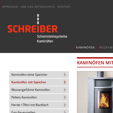
IMPRESSUM
AGB UND DATENSCHUTZ
KONTAKT
KAMINÖFEN
HEIZKAM
KAMINÖFEN MIT
Kaminöfen ohne Speicher
Kaminöfen mit Speicher
Wassergeführte Kaminöfen
Pellets-Kaminöfen
Herde / Öfen mit Backfach
Gas-Feuerstellen