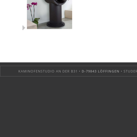
KAMINOFENSTUDIO AN DER B31 •
D-79843 LÖFFINGEN
• STUDER